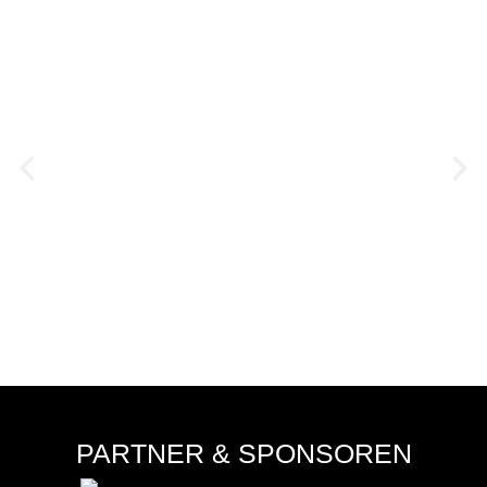
NEUFRAUNHOFEN WILL DIE
WELLE WEITERREITEN
August 7, 2026
PARTNER & SPONSOREN