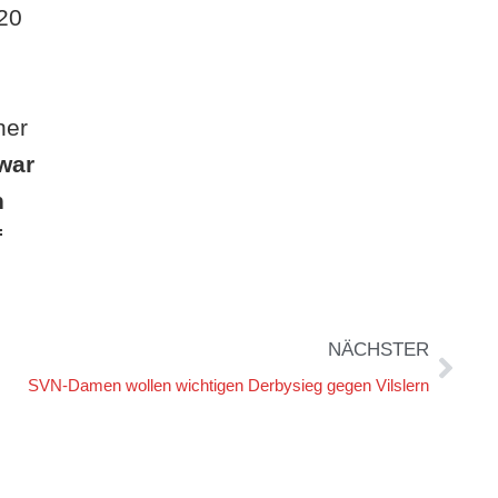
 20
ner
war
h
f
NÄCHSTER
SVN-Damen wollen wichtigen Derbysieg gegen Vilslern