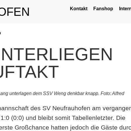
OFEN
Kontakt
Fanshop
Inter
p
UNTERLIEGEN
UFTAKT
Lang unterlagen dem SSV Weng denkbar knapp. Foto: Alfred
nmannschaft des SV Neufrauhofen am vergange
(0:0) und bleibt somit Tabellenletzter. Die
e erste Großchance hatten jedoch die Gäste dur