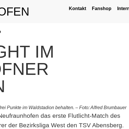
OFEN
Kontakt
Fanshop
Inter
p
GHT IM
OFNER
N
rei Punkte im Waldstadion behalten. – Foto: Alfred Brumbauer
 Neufraunhofen das erste Flutlicht-Match des
rer der Bezirksliga West den TSV Abensberg.