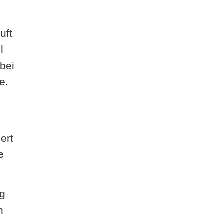
uft
l
 bei
e.
ert
e
ug
h