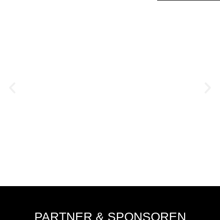
NEUFRAUNHOFEN WILL DIE
WELLE WEITERREITEN
August 7, 2026
PARTNER & SPONSOREN