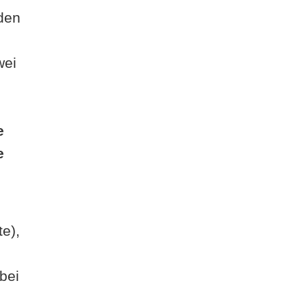
den
wei
e
e
te),
bei