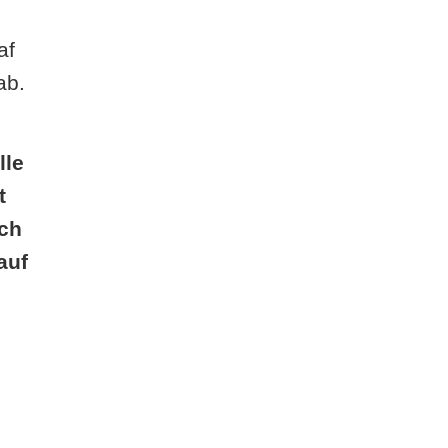
af
ab.
n
lle
t
ich
auf