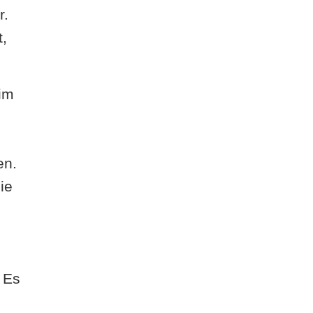
r.
t,
 im
en.
ie
. Es