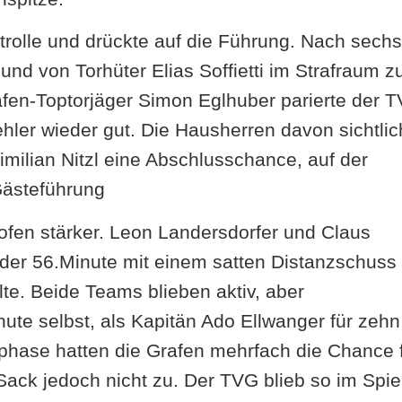
trolle und drückte auf die Führung. Nach sechs
nd von Torhüter Elias Soffietti im Strafraum z
rafen-Toptorjäger Simon Eglhuber parierte der 
er wieder gut. Die Hausherren davon sichtlic
imilian Nitzl eine Abschlusschance, auf der
Gästeführung
en stärker. Leon Landersdorfer und Claus
n der 56.Minute mit einem satten Distanzschuss
te. Beide Teams blieben aktiv, aber
ute selbst, als Kapitän Ado Ellwanger für zehn
phase hatten die Grafen mehrfach die Chance 
ack jedoch nicht zu. Der TVG blieb so im Spie