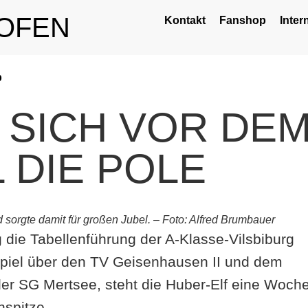
OFEN
Kontakt
Fanshop
Inter
p
T SICH VOR DE
 DIE POLE
d sorgte damit für großen Jubel. – Foto: Alfred Brumbauer
die Tabellenführung der A-Klasse-Vilsbiburg
spiel über den TV Geisenhausen II und dem
 der SG Mertsee, steht die Huber-Elf eine Woch
nspitze.