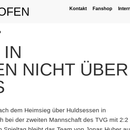
OFEN
Kontakt
Fanshop
Inter
p
 IN
N NICHT ÜBER
S
nach dem Heimsieg über Huldsessen in
h bei der zweiten Mannschaft des TVG mit 2:2
 Spieltag bleibt das Team von Jonas Huber au