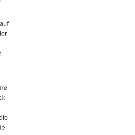
auf
der
s
ine
ck
die
ie