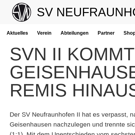
SV NEUFRAUNH
Aktuelles
Verein
Abteilungen
Partner
Sho
SVN II KOMMT
GEISENHAUSE
REMIS HINAU
Der SV Neufraunhofen II hat es verpasst, 
Geisenhausen nachzulegen und trennte sic
(1:1). Mit dem Unentschieden vom sechsten