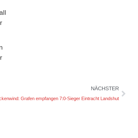
all
r
n
r
NÄCHSTER
ückenwind: Grafen empfangen 7:0-Sieger Eintracht Landshut