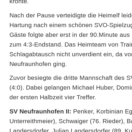
krönte.
Nach der Pause verteidigte die Heimelf leid
Hartung nach einem schönen SVO-Spielzug d
Gäste folgte aber erst in der 90.Minute aus
zum 4:3-Endstand. Das Heimteam von Train
Schlagabtausch nicht unverdient ein, da vor
Neufraunhofen ging.
Zuvor besiegte die dritte Mannschaft des 
(4:0). Dabei gelangen Michael Huber, Domin
der ersten Halbzeit vier Treffer.
SV Neufraunhofen II:
Penker, Korbinian Eg
Unterreithmeier), Schwaiger (76. Rieder),
Landersdorfer, Julian Landersdorfer (89. Ku