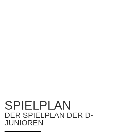
MATTHIAS
FABIAN
ANDREAS
MAIERHOFER
DISTLER
GERSTL
Trainer
Co-
Co-
Trainer
Trainer
0176
SPIELPLAN
78936182
DER SPIELPLAN DER D-
JUNIOREN